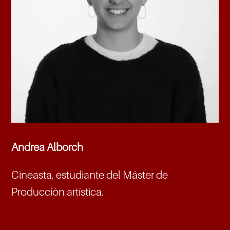
Andrea Alborch
Cineasta, estudiante del Máster de
Producción artística.